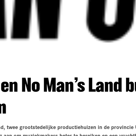
en No Man’s Land 
n
, twee grootstedelijke productiehuizen in de provincie
g aan om muziekmakers beter te bereiken en een vrucht