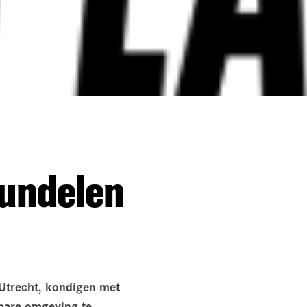
bundelen
 Utrecht, kondigen met
bare omgeving te