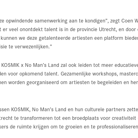
ze opwindende samenwerking aan te kondigen”, zegt Coen Wi
er veel onontdekt talent is in de provincie Utrecht, en door
 kunnen we deze getalenteerde artiesten een platform bied
isie te verwezenlijken.”
KOSMIK x No Man’s Land zal ook leiden tot meer educatiev
den voor opkomend talent. Gezamenlijke workshops, masterc
n worden georganiseerd om artiesten te begeleiden en hen 
sen KOSMIK, No Man’s Land en hun culturele partners zette
trecht te transformeren tot een broedplaats voor creativiteit
rs de ruimte krijgen om te groeien en te professionaliseren