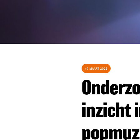
19 MAART 2025
Onderzo
inzicht 
popmuz