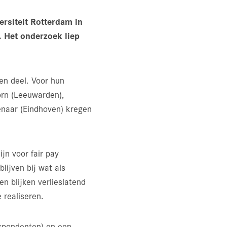
ersiteit Rotterdam in
. Het onderzoek liep
en deel. Voor hun
orn (Leeuwarden),
enaar (Eindhoven) kregen
jn voor fair pay
lijven bij wat als
n blijken verlieslatend
 realiseren.
espondenten) en een