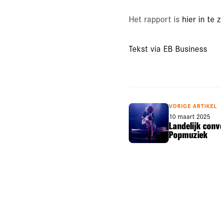
Het rapport is
hier in te 
Tekst via EB Business
VORIGE ARTIKEL
10 maart 2025
Landelijk conv
Popmuziek