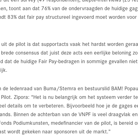
en, toont aan dat 76% van de ondervraagden de huidige gage
dt 83% dat fair pay structureel ingevoerd moet worden voor
 uit de pilot is dat supportacts vaak het hardst worden gera
 brede consensus dat juist deze acts een eerlijke beloning z
nd dat de huidige Fair Pay-bedragen in sommige gevallen niet 
ijk.
 van de ledenraad van Buma/Stemra en bestuurslid BAM! Popa
 Pilot. Zipora: “Het is nu belangrijk om het systeem verder t
eel details om te verbeteren. Bijvoorbeeld hoe je de gages eer
nds. Binnen de achterban van de VNPF is veel draagvlak en
onds Podiumkunsten, medefinancier van de pilot, is bereid o
ast wordt gekeken naar sponsoren uit de markt.”