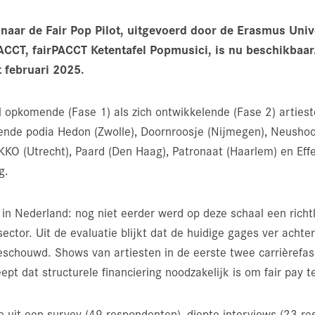
naar de Fair Pop Pilot, uitgevoerd door de Erasmus Univ
ACCT, fairPACCT Ketentafel Popmusici, is nu beschikbaar
 februari 2025.
 opkomende (Fase 1) als zich ontwikkelende (Fase 2) artiest
ende podia Hedon (Zwolle), Doornroosje (Nijmegen), Neusho
O (Utrecht), Paard (Den Haag), Patronaat (Haarlem) en Eff
g.
in Nederland: nog niet eerder werd op deze schaal een richtli
ctor. Uit de evaluatie blijkt dat de huidige gages ver achterb
eschouwd. Shows van artiesten in de eerste twee carrièrefase
ept dat structurele financiering noodzakelijk is om fair pay te
 uit een survey (49 respondenten), diepte-interviews (23 r