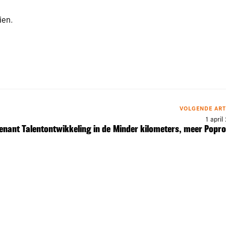
zien
.
VOLGENDE ART
1 april
enant Talentontwikkeling in de
Minder kilometers, meer Popr