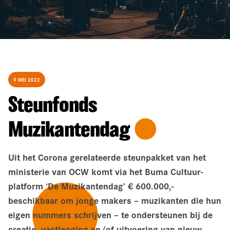
9 MEI 2022
Steunfonds
Muzikantendag
Uit het Corona gerelateerde steunpakket van het
ministerie van OCW komt via het Buma Cultuur-
platform ‘De Muzikantendag’ € 600.000,-
beschikbaar om jonge makers – muzikanten die hun
eigen nummers schrijven – te ondersteunen bij de
creatie, vastlegging en/of uitvoering van nieuw