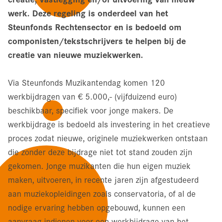
werk. Deze regeling is onderdeel van het
Steunfonds Rechtensector en is bedoeld om
componisten/tekstschrijvers te helpen bij de
creatie van nieuwe muziekwerken.
Via Steunfonds Muzikantendag komen 120
werkbijdragen van € 5.000,- (vijfduizend euro)
beschikbaar, specifiek voor jonge makers. De
werkbijdrage is bedoeld als investering in het creatieve
proces zodat nieuwe, originele muziekwerken ontstaan
die zonder deze bijdrage niet tot stand zouden zijn
gekomen. Jonge muzikanten die hun eigen muziek
maken, uitvoeren, in recente jaren zijn afgestudeerd
aan muziekopleidingen zoals conservatoria, of al de
nodige ervaring hebben opgebouwd, kunnen een
aanvraag indienen voor een werkbijdrage van het