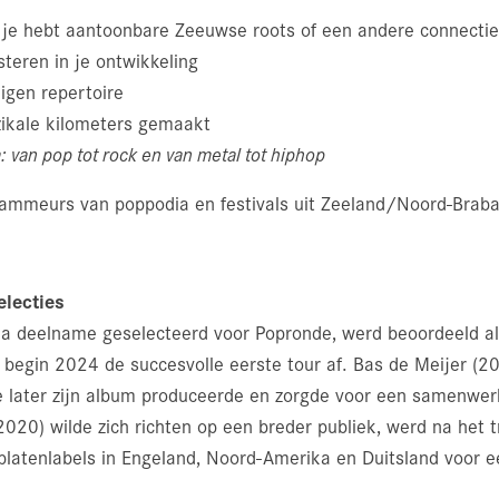
f je hebt aantoonbare Zeeuwse roots of een andere connecti
esteren in je ontwikkeling
eigen repertoire
zikale kilometers gemaakt
: van pop tot rock en van metal tot hiphop
ammeurs van poppodia en festivals uit Zeeland/Noord-Braban
electies
na deelname geselecteerd voor Popronde, werd beoordeeld al
 begin 2024 de succesvolle eerste tour af. Bas de Meijer (
e later zijn album produceerde en zorgde voor een samenwe
020) wilde zich richten op een breder publiek, werd na het t
platenlabels in Engeland, Noord-Amerika en Duitsland voor e