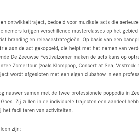
 ontwikkeltraject, bedoeld voor muzikale acts die serieuze
eelnemers krijgen verschillende masterclasses op het gebi
tist branding en releasestrategieën. Op basis van een band
trie aan de act gekoppeld, die helpt met het nemen van verd
rende De Zeeuwse Festivalzomer maken de acts kans op optre
aanzee Zomertour (zoals Klomppop, Concert at Sea, Vestrock 
aject wordt afgesloten met een eigen clubshow in een profes
g nauwer samen met de twee professionele poppodia in Ze
 Goes. Zij zullen in de individuele trajecten een aandeel heb
 het faciliteren van activiteiten.
den zijn: