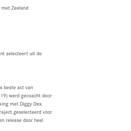
e met Zeeland
t selecteert uit de
s beste act van
2019) werd gecoacht door
rking met Diggy Dex.
raject geselecteerd voor
en release door heel