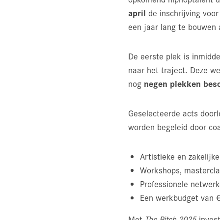
april
de inschrijving voo
een jaar lang te bouwen
De eerste plek is inmidd
naar het traject. Deze w
negen plekken bes
nog
Geselecteerde acts doorl
worden begeleid door coa
Artistieke en zakelijk
Workshops, mastercl
Professionele netwer
Een werkbudget van €
Met
The Pitch 2025
invest