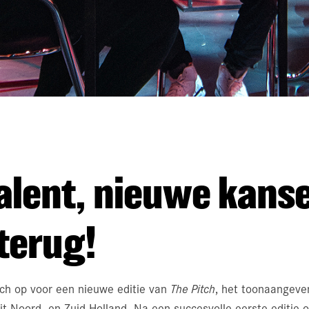
alent, nieuwe kanse
 terug!
ch op voor een nieuwe editie van
The Pitch
, het toonaangeve
t Noord- en Zuid-Holland. Na een succesvolle eerste editie