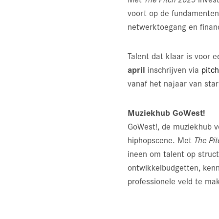
voort op de fundamenten 
netwerktoegang en financ
Talent dat klaar is voor e
april
inschrijven via
pitc
vanaf het najaar van star
Muziekhub GoWest!
GoWest!, de muziekhub vo
hiphopscene. Met
The Pit
ineen om talent op struc
ontwikkelbudgetten, kenni
professionele veld te ma