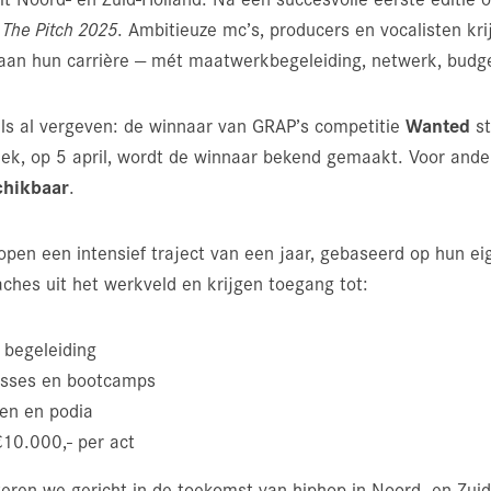
r
The Pitch 2025
. Ambitieuze mc’s, producers en vocalisten k
 aan hun carrière — mét maatwerkbegeleiding, netwerk, budg
Wanted
els al vergeven: de winnaar van GRAP’s competitie
st
eek, op 5 april, wordt de winnaar bekend gemaakt. Voor ander
chikbaar
.
open een intensief traject van een jaar, gebaseerd op hun ei
ches uit het werkveld en krijgen toegang tot:
e begeleiding
asses en bootcamps
ken en podia
10.000,- per act
eren we gericht in de toekomst van hiphop in Noord- en Zu