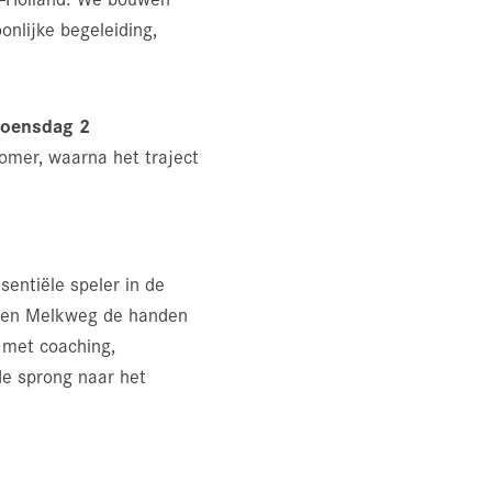
nlijke begeleiding,
oensdag 2
zomer, waarna het traject
entiële speler in de
t en Melkweg de handen
 met coaching,
de sprong naar het