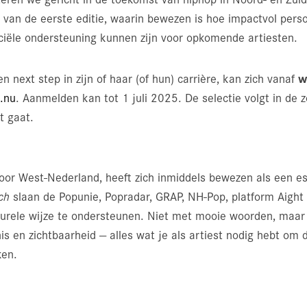
van de eerste editie, waarin bewezen is hoe impactvol persoo
iële ondersteuning kunnen zijn voor opkomende artiesten.
w
en next step in zijn of haar (of hun) carrière, kan zich vanaf
h.nu
. Aanmelden kan tot 1 juli 2025. De selectie volgt in de 
t gaat.
or West-Nederland, heeft zich inmiddels bewezen als een ess
ch
slaan de Popunie, Popradar, GRAP, NH-Pop, platform Aigh
turele wijze te ondersteunen. Niet met mooie woorden, maar
s en zichtbaarheid — alles wat je als artiest nodig hebt om 
ken.