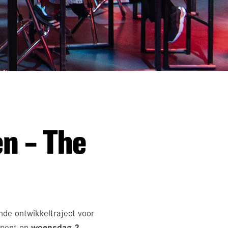
n – The
nde ontwikkeltraject voor
woensdag 2
 opent op