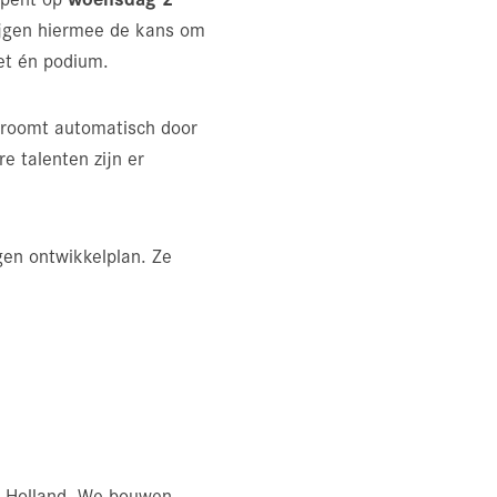
rijgen hiermee de kans om
et én podium.
roomt automatisch door
e talenten zijn er
gen ontwikkelplan. Ze
id-Holland. We bouwen