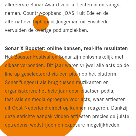
allereerste Sonar Award voor artiesten in ontvangst
nemen. Country-popband JOASH uit Ede en de
alternatieve hiphopact Jongeman uit Enschede
vervulden de overige podiumplekken.
Sonar X Booster: online kansen, real-life resultaten
Het Booster Festival en Sonar zijn onlosmakelijk met
elkaar verbonden. Dit jaar waren vrijwel alle acts op de
line-up geselecteerd via een pitch op het platform.
Sonar fungeert als brug tussen muzikanten en
organisatoren: het hele jaar door plaatsen podia,
festivals en media oproepen voor acts, waar artiesten
uit Oost-Nederland direct op kunnen reageren. Dankzij
deze gerichte aanpak vinden artiesten precies de juiste
optredens, wedstrijden en exposure-mogelijkheden.