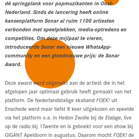
dé springplank voor popmuzikanten in Oost-
Nederland. Sinds
de lancering heeft online
kansenplatform Sonar al ruim 1100 artiesten
verbonden met
speelplekken, media-optredens en
competities. Om deze mijlpaal te vieren,
introduceerde Sonar een nieuwe WhatsApp-
community en een gloednieuwe prijs: de
Sonar
Award.
Deze award werd uitgereikt aan de artiest die in het
afgelopen jaar optimaal gebruik heeft gemaakt van het
platform. De Nederlandstalige skaband
FOEK!
uit
Enschede werd maar liefst 8 keer uitgekozen en speelde
via het platform o.a. in Hedon Zwolle bij de
Etalage
, live
op de radio bij 1Twente en is geboekt voor een show bij
GIGANT Apeldoorn in augustus. Daarom mocht
FOEK!
de